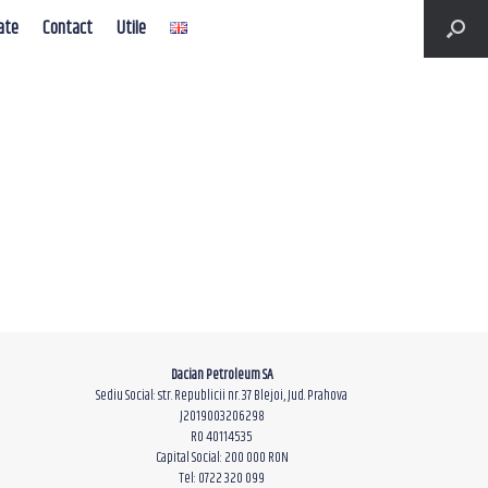
ate
Contact
Utile
Dacian Petroleum SA
Sediu Social: str. Republicii nr. 37 Blejoi, Jud. Prahova
J2019003206298
RO 40114535
Capital Social: 200 000 RON
Tel: 0722 320 099